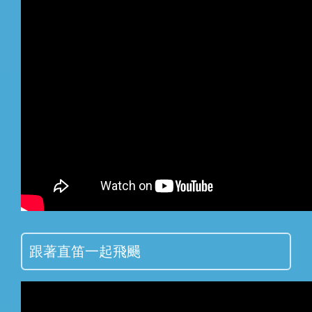
跟著直笛一起飛颺