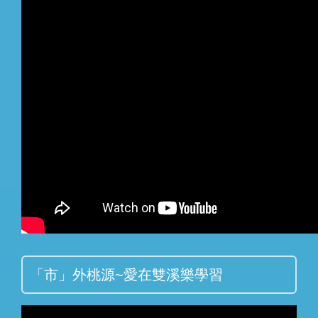
「市」外桃源~愛在雙溪樂學習