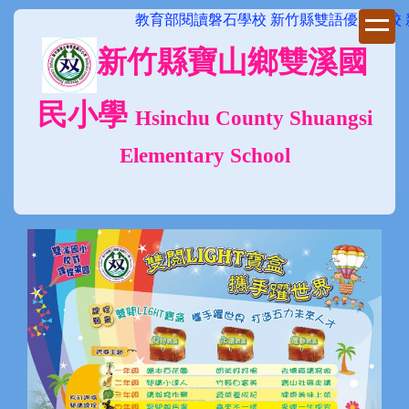
跳
教育部閱讀磐石學校 新竹縣雙語優質學校 新竹
到
新竹縣寶山鄉雙溪國
主
要
內
民小學
Hsinchu County Shuangsi
容
區
Elementary School