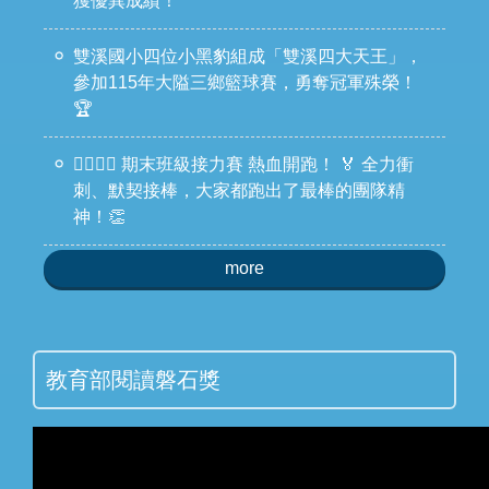
獲優異成績！
雙溪國小四位小黑豹組成「雙溪四大天王」，
參加115年大隘三鄉籃球賽，勇奪冠軍殊榮！
🏆
🏃‍♀️🏃‍♂️ 期末班級接力賽 熱血開跑！ 🏅 全力衝
刺、默契接棒，大家都跑出了最棒的團隊精
神！👏
more
教育部閱讀磐石獎